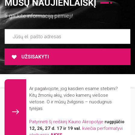
MŪSŲ NAUJIENLAIŠKĮ
Ir gaukite informaciją pirmieji!
UŽSISAKYTI
ADMINISTRACINĖ INFORMACIJA
Ar pagalvojote, jog kasdien esame stebimi?
NUORODOS
Mūsų svetainė naudoja slapukus (angl. cookies). Šie slapukai naudojami
Kitų žmonių akių, video kamerų viešose
statistikos ir rinkodaros tikslais.
vietose. O ir mūsų žvilgsnis – nuodugnus
REKVIZITAI
tyrėjas.
KONTAKTAI
Jei Jūs sutinkate, kad šiems tikslams būtų naudojami slapukai, spauskite
„Sutinku“ ir toliau naudokitės svetaine.
FIRMINIS STILIUS
Patyrinėti šį reiškinį Kauno Akropolyje
rugpjūčio
12, 26, 27 d. 17 ir 19 val.
kviečia performatyvi
PARINKTYS