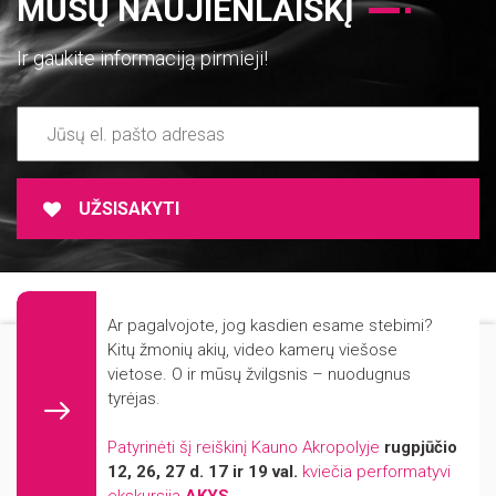
MŪSŲ NAUJIENLAIŠKĮ
Ir gaukite informaciją pirmieji!
UŽSISAKYTI
ADMINISTRACINĖ INFORMACIJA
Ar pagalvojote, jog kasdien esame stebimi?
NUORODOS
Mūsų svetainė naudoja slapukus (angl. cookies). Šie slapukai naudojami
Kitų žmonių akių, video kamerų viešose
statistikos ir rinkodaros tikslais.
vietose. O ir mūsų žvilgsnis – nuodugnus
REKVIZITAI
tyrėjas.
KONTAKTAI
Jei Jūs sutinkate, kad šiems tikslams būtų naudojami slapukai, spauskite
„Sutinku“ ir toliau naudokitės svetaine.
FIRMINIS STILIUS
Patyrinėti šį reiškinį Kauno Akropolyje
rugpjūčio
12, 26, 27 d. 17 ir 19 val.
kviečia performatyvi
PARINKTYS