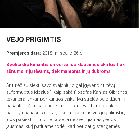
VĖJO PRIGIMTIS
Premjeros data:
2018 m. spalio 26 d.
S
pektaklis keliantis universalius klausimus skirtus tiek
sūnums ir jų tėvams, tiek mamoms ir jų dukroms.
Ar turėčiau siekti savo svajonių, o gal įgyvendinti tėvų
suformuotus idealus? Kaip sakė filosofas Kahilas Gibranas,
tėvai tėra lankai, per kuriuos vaikai lyg strėlės paleidžiami į
pasaulį. Tačiau kaip neretai nutinka, tėvai bando vaikus
padaryti panašius į save, iškelia lūkesčius virš jų galimybių
juos pasiekti. Ir tuomet atseka neišvengiamas gėdos
jausmas, kurį patiriame todėl, kad per daug stengėmės.