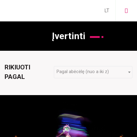
Įvertinti
RIKIUOTI
VISI
Pagal abėcėlę (nuo a iki z)
PAGAL
STIPRU
SOCIALINIAI
PRAMOGAI
TERAPIJAI
ŠEIMAI