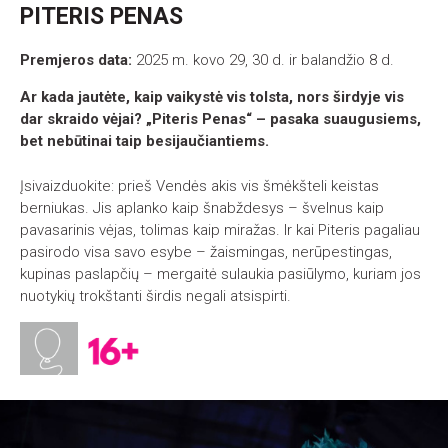
PITERIS PENAS
Premjeros data:
2025 m. kovo 29, 30 d. ir balandžio 8 d.
Ar kada jautėte, kaip vaikystė vis tolsta, nors širdyje vis
dar skraido vėjai? „Piteris Penas“ – pasaka suaugusiems,
bet nebūtinai taip besijaučiantiems.
Įsivaizduokite: prieš Vendės akis vis šmėkšteli keistas
berniukas. Jis aplanko kaip šnabždesys – švelnus kaip
pavasarinis vėjas, tolimas kaip miražas. Ir kai Piteris pagaliau
pasirodo visa savo esybe – žaismingas, nerūpestingas,
kupinas paslapčių – mergaitė sulaukia pasiūlymo, kuriam jos
nuotykių trokštanti širdis negali atsispirti.