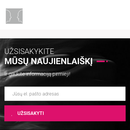
UŽSISAKYKITE
MŪSŲ NAUJIENLAIŠKĮ
Ir gaukite informaciją pirmieji!
UŽSISAKYTI