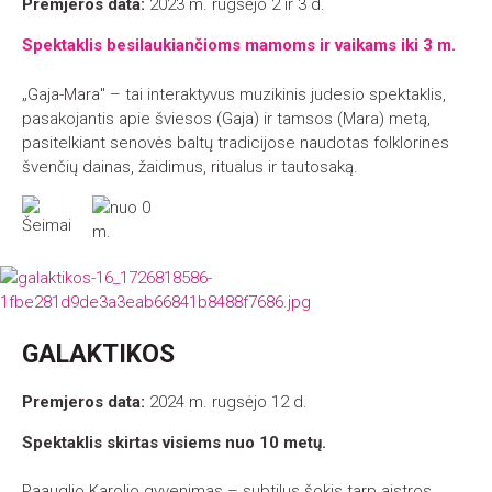
Premjeros data:
2023 m. rugsėjo 2 ir 3 d.
Spektaklis besilaukiančioms mamoms ir vaikams iki 3 m.
„Gaja-Mara" – tai interaktyvus muzikinis judesio spektaklis,
pasakojantis apie šviesos (Gaja) ir tamsos (Mara) metą,
pasitelkiant senovės baltų tradicijose naudotas folklorines
švenčių dainas, žaidimus, ritualus ir tautosaką.
GALAKTIKOS
Premjeros data:
2024 m. rugsėjo 12 d.
Spektaklis skirtas visiems nuo 10 metų.
Paauglio Karolio gyvenimas – subtilus šokis tarp aistros