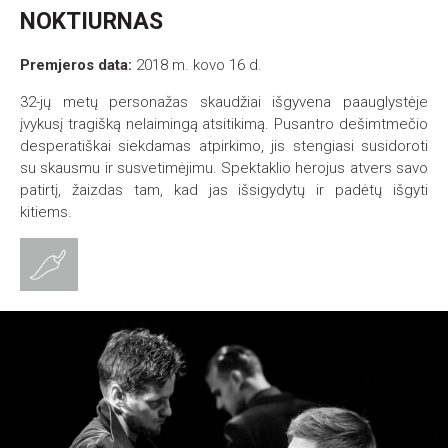
NOKTIURNAS
Premjeros data:
2018 m. kovo 16 d.
32-jų metų personažas skaudžiai išgyvena paauglystėje
įvykusį tragišką nelaimingą atsitikimą. Pusantro dešimtmečio
desperatiškai siekdamas atpirkimo, jis stengiasi susidoroti
su skausmu ir susvetimėjimu. Spektaklio herojus atvers savo
patirtį, žaizdas tam, kad jas išsigydytų ir padėtų išgyti
kitiems.