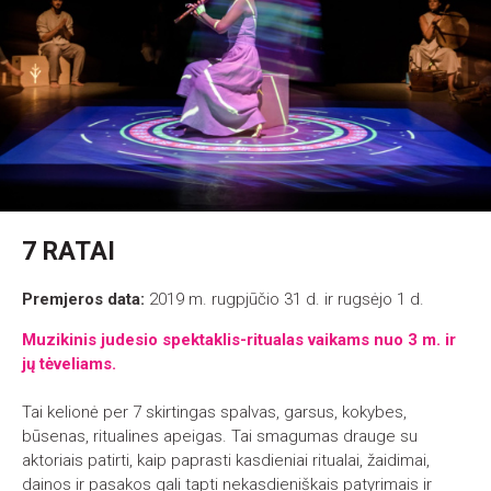
NEFORMATAS
ENGLISH FRIENDLY
ĮVERTINTI
7 RATAI
Premjeros data:
2019 m. rugpjūčio 31 d. ir rugsėjo 1 d.
KŪRĖJAI
Muzikinis judesio spektaklis-ritualas vaikams nuo 3 m. ir
jų tėveliams.
ISTORIJA
IŠEITIES TAŠKAS
ERDVĖS
Tai kelionė per 7 skirtingas spalvas, garsus, kokybes,
ESKIZŲ KONKURSAS
būsenas, ritualines apeigas. Tai smagumas drauge su
RUGPJŪTIS
2026
APDOVANOJIMAI
aktoriais patirti, kaip paprasti kasdieniai ritualai, žaidimai,
ĮTRAUKIOJI SCENOS MENŲ
PLATFORMA „SERPANTINO
dainos ir pasakos gali tapti nekasdieniškais patyrimais ir