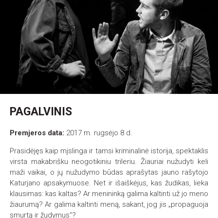
PAGALVINIS
Premjeros data:
2017 m. rugsėjo 8 d.
Prasidėjęs kaip mįslinga ir tamsi kriminalinė istorija, spektaklis
virsta makabrišku neogotikiniu trileriu. Žiauriai nužudyti keli
maži vaikai, o jų nužudymo būdas aprašytas jauno rašytojo
Katurjano apsakymuose. Net ir išaiškėjus, kas žudikas, lieka
klausimas: kas kaltas? Ar menininką galima kaltinti už jo meno
žiaurumą? Ar galima kaltinti meną, sakant, jog jis „propaguoja
smurtą ir žudymus“?