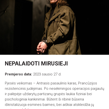
NEPALAIDOTI MIRUSIEJI
Premjeros data:
2023 sausio 27 d.
Pjesės veiksmas – Antrasis pasaulinis karas, Prancūzijos
rezistencinis judėjimas. Po nesėkmingos operacijos pagautų
ir palėpėje uždarytų partizanų grupės laukia fiziniai bei
psichologiniai kankinimai. Būtent ši ribinė būsena
iškristalizuoja esmines baimes, bei aiškiai atskleidžia jų