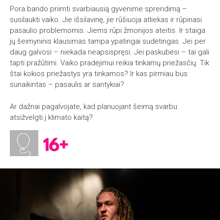
Pora bando priimti svarbiausią gyvenime sprendimą –
susilaukti vaiko. Jie išsilavinę, jie rūšiuoja atliekas ir rūpinasi
pasaulio problemomis. Jiems rūpi žmonijos ateitis. Ir staiga
jų šeimyninis klausimas tampa ypatingai sudėtingas. Jei per
daug galvosi – niekada neapsispręsi. Jei paskubėsi – tai gali
tapti pražūtimi. Vaiko pradėjimui reikia tinkamų priežasčių. Tik
štai kokios priežastys yra tinkamos? Ir kas pirmiau bus
sunaikintas – pasaulis ar santykiai?
Ar dažnai pagalvojate, kad planuojant šeimą svarbu
atsižvelgti į klimato kaitą?