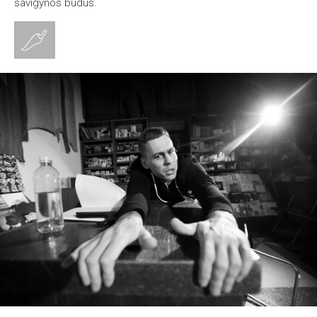
savigynos būdus.