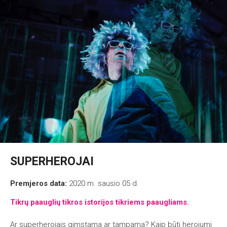
SUPERHEROJAI
Premjeros data:
2020 m. sausio 05 d.
Tikrų paauglių tikros istorijos tikriems paaugliams.
Ar superherojais gimstama ar tampama? Kaip būti herojumi