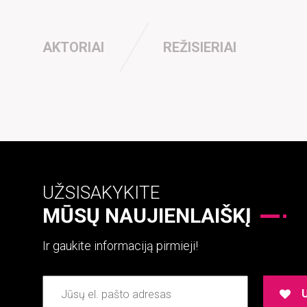
AKTORIAI
REŽISIERIAI
UŽSISAKYKITE
MŪSŲ NAUJIENLAIŠKĮ
Ir gaukite informaciją pirmieji!