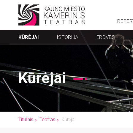
REPER
KŪRĖJAI
ISTORIJA
ERDVĖS
Kūrėjai
Titulinis
Teatras
Kūrėjai