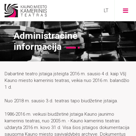
Administracinė
informacija
VISI
Dabartinė teatro įstaiga įsteigta 2016 m. sausio 4 d. kaip VšĮ
STIPRU
Kauno miesto kamerinis teatras, veikia nuo 2016 m. balandžio
1 d.
SOCIALINIAI
Nuo 2018 m. sausio 3 d. teatras tapo biudžetine įstaiga.
PRAMOGAI
KŪRĖJAI
1986-2016 m. veikusi biudžetinė įstaiga Kauno jaunimo
TERAPIJAI
kamerinis teatras, nuo 2005 m. - Kauno kamerinis teatras
ISTORIJA
ŠEIMAI
IŠEITIES TAŠKAS
uždaryta 2016 m. kovo 31 d. Visa šios įstaigos dokumentacija
saugoma Kauno miesto savivaldybės archyve. Dokumentus