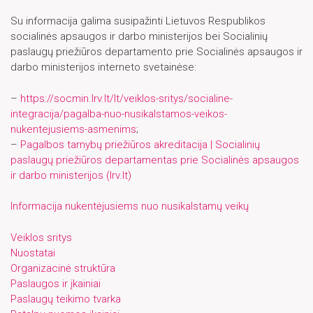
Su informacija galima susipažinti Lietuvos Respublikos
socialinės apsaugos ir darbo ministerijos bei Socialinių
paslaugų priežiūros departamento prie Socialinės apsaugos ir
darbo ministerijos interneto svetainėse:
–
https://socmin.lrv.lt/lt/veiklos-sritys/socialine-
integracija/pagalba-nuo-nusikalstamos-veikos-
nukentejusiems-asmenims
;
–
Pagalbos tarnybų priežiūros akreditacija | Socialinių
paslaugų priežiūros departamentas prie Socialinės apsaugos
ir darbo ministerijos (lrv.lt)
Informacija nukentėjusiems nuo nusikalstamų veikų
Veiklos sritys
Nuostatai
Organizacinė struktūra
Paslaugos ir įkainiai
Paslaugų teikimo tvarka