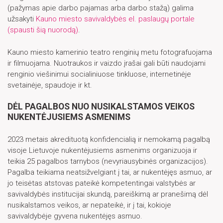
ERDVĖS
NEFORMATAS
ESKIZŲ KONKURSAS
(pažymas apie darbo pajamas arba darbo stažą) galima
RUGPJŪTIS
2026
užsakyti
Kauno miesto savivaldybės el. paslaugų portale
APDOVANOJIMAI
ENGLISH FRIENDLY
ĮTRAUKIOJI SCENOS MENŲ
(spausti šią nuorodą)
.
PLATFORMA „SERPANTINO
Pr
An
Tr
Ke
Pe
Še
Se
ĮVERTINTI
LABORATORIJA“
Kauno miesto kamerinio teatro renginių metu fotografuojama
1
2
ir filmuojama. Nuotraukos ir vaizdo įrašai gali būti naudojami
PRODIUSERIŲ UGDYMO PROGRAMA
renginio viešinimui socialiniuose tinkluose, internetinėje
3
4
5
6
7
8
9
DANCING ID
svetainėje, spaudoje ir kt.
10
11
12
13
14
15
16
DĖL PAGALBOS NUO NUSIKALSTAMOS VEIKOS
NUKENTĖJUSIEMS ASMENIMS
17
18
19
20
21
22
23
2023 metais akredituotą konfidencialią ir nemokamą pagalbą
24
25
26
27
28
29
30
visoje Lietuvoje nukentėjusiems asmenims organizuoja ir
teikia 25 pagalbos tarnybos (nevyriausybinės organizacijos).
31
Pagalba teikiama neatsižvelgiant į tai, ar nukentėjęs asmuo, ar
jo teisėtas atstovas pateikė kompetentingai valstybės ar
savivaldybės institucijai skundą, pareiškimą ar pranešimą dėl
nusikalstamos veikos, ar nepateikė, ir į tai, kokioje
savivaldybėje gyvena nukentėjęs asmuo.