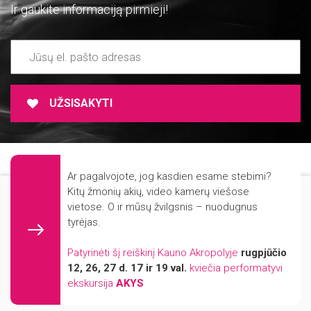
Ir gaukite informaciją pirmieji!
UŽSISAKYTI
ADMINISTRACINĖ INFORMACIJA
Ar pagalvojote, jog kasdien esame stebimi?
NUORODOS
Mūsų svetainė naudoja slapukus (angl. cookies). Šie slapukai naudojami
Kitų žmonių akių, video kamerų viešose
statistikos ir rinkodaros tikslais.
vietose. O ir mūsų žvilgsnis – nuodugnus
REKVIZITAI
tyrėjas.
KONTAKTAI
Jei Jūs sutinkate, kad šiems tikslams būtų naudojami slapukai, spauskite
„Sutinku“ ir toliau naudokitės svetaine.
FIRMINIS STILIUS
Patyrinėti šį reiškinį Kauno Akropolyje
rugpjūčio
12, 26, 27 d. 17 ir 19 val.
kviečia performatyvi
PARINKTYS
ekskursija
AKYS
SUTINKU