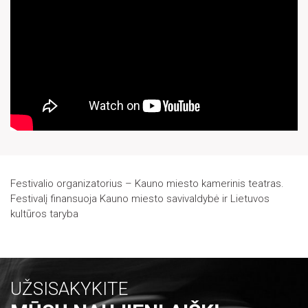
10
11
12
13
14
15
16
17
18
19
20
21
22
23
24
25
26
27
28
29
30
31
Festivalio organizatorius – Kauno miesto kamerinis teatras.
Festivalį finansuoja Kauno miesto savivaldybė ir Lietuvos
kultūros taryba
UŽSISAKYKITE