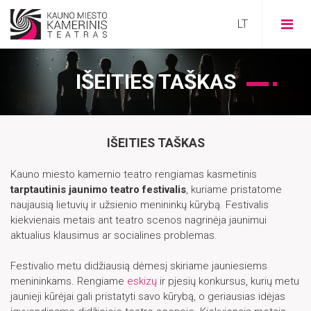
IŠEITIES TAŠKAS
IŠEITIES TAŠKAS
VISI
Kauno miesto kamernio teatro rengiamas kasmetinis
STIPRU
tarptautinis
jaunimo teatro festivalis
, kuriame pristatome
naujausią lietuvių ir užsienio menininkų kūrybą. Festivalis
SOCIALINIAI
kiekvienais metais ant teatro scenos nagrinėja jaunimui
aktualius klausimus ar socialines problemas.
PRAMOGAI
KŪRĖJAI
TERAPIJAI
Festivalio metu didžiausią dėmesį skiriame jauniesiems
menininkams. Rengiame
eskizų
ir pjesių konkursus, kurių metu
ISTORIJA
ŠEIMAI
IŠEITIES TAŠKAS
jaunieji kūrėjai gali pristatyti savo kūrybą, o geriausias idėjas