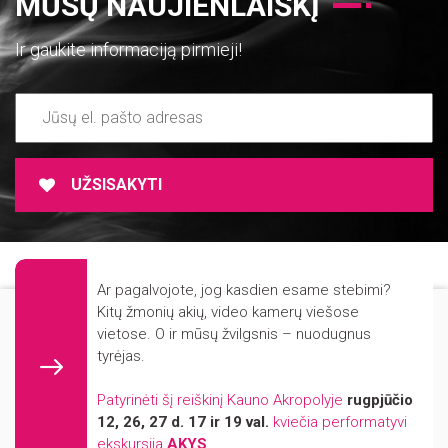
MŪSŲ NAUJIENLAIŠKĮ
Ir gaukite informaciją pirmieji!
UŽSISAKYTI
ADMINISTRACINĖ INFORMACIJA
Ar pagalvojote, jog kasdien esame stebimi?
NUORODOS
Mūsų svetainė naudoja slapukus (angl. cookies). Šie slapukai naudojami
Kitų žmonių akių, video kamerų viešose
statistikos ir rinkodaros tikslais.
vietose. O ir mūsų žvilgsnis – nuodugnus
REKVIZITAI
tyrėjas.
KONTAKTAI
Jei Jūs sutinkate, kad šiems tikslams būtų naudojami slapukai, spauskite
„Sutinku“ ir toliau naudokitės svetaine.
FIRMINIS STILIUS
Patyrinėti šį reiškinį Kauno Akropolyje
rugpjūčio
12, 26, 27 d. 17 ir 19 val.
kviečia performatyvi
PARINKTYS
ekskursija
AKYS
SUTINKU