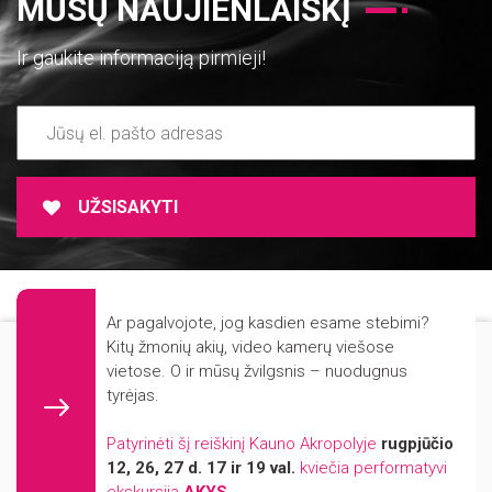
MŪSŲ NAUJIENLAIŠKĮ
Ir gaukite informaciją pirmieji!
UŽSISAKYTI
ADMINISTRACINĖ INFORMACIJA
Ar pagalvojote, jog kasdien esame stebimi?
NUORODOS
Mūsų svetainė naudoja slapukus (angl. cookies). Šie slapukai naudojami
Kitų žmonių akių, video kamerų viešose
statistikos ir rinkodaros tikslais.
vietose. O ir mūsų žvilgsnis – nuodugnus
REKVIZITAI
tyrėjas.
KONTAKTAI
Jei Jūs sutinkate, kad šiems tikslams būtų naudojami slapukai, spauskite
„Sutinku“ ir toliau naudokitės svetaine.
FIRMINIS STILIUS
Patyrinėti šį reiškinį Kauno Akropolyje
rugpjūčio
12, 26, 27 d. 17 ir 19 val.
kviečia performatyvi
PARINKTYS