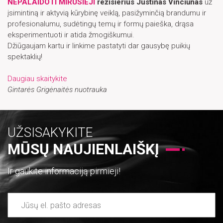
NEPALAIDOTI MIRUSIEJI
režisierius Justinas Vinciūnas
už
įsimintiną ir aktyvią kūrybinę veiklą, pasižyminčią brandumu ir
profesionalumu, sudėtingų temų ir formų paieška, drąsa
eksperimentuoti ir atida žmogiškumui.
Džiūgaujam kartu ir linkime pastatyti dar gausybę puikių
spektaklių!
Daugiau skaitykite
Gintarės Grigėnaitės nuotrauka
UŽSISAKYKITE
MŪSŲ NAUJIENLAIŠKĮ
Ir gaukite informaciją pirmieji!