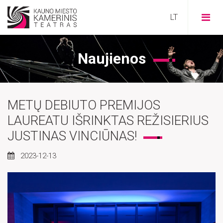
Naujienos
METŲ DEBIUTO PREMIJOS
VISI
LAUREATU IŠRINKTAS REŽISIERIUS
STIPRU
JUSTINAS VINCIŪNAS!
SOCIALINIAI
2023-12-13
PRAMOGAI
KŪRĖJAI
TERAPIJAI
ISTORIJA
ŠEIMAI
IŠEITIES TAŠKAS